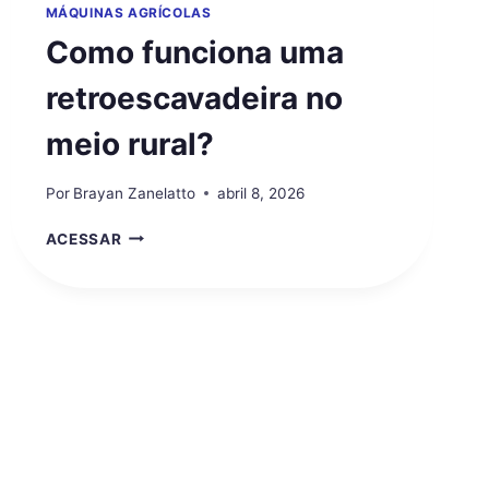
MÁQUINAS AGRÍCOLAS
Como funciona uma
retroescavadeira no
meio rural?
Por
Brayan Zanelatto
abril 8, 2026
COMO
ACESSAR
FUNCIONA
UMA
RETROESCAVADEIRA
NO
MEIO
RURAL?