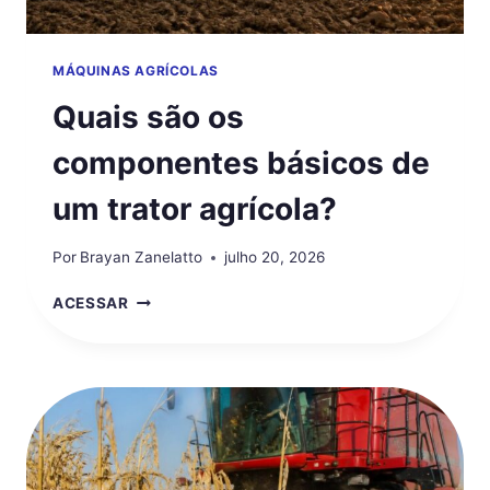
MÁQUINAS AGRÍCOLAS
Quais são os
componentes básicos de
um trator agrícola?
Por
Brayan Zanelatto
julho 20, 2026
QUAIS
ACESSAR
SÃO
OS
COMPONENTES
BÁSICOS
DE
UM
TRATOR
AGRÍCOLA?