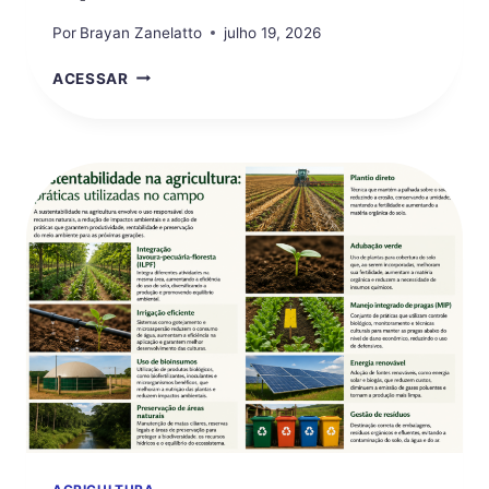
Por
Brayan Zanelatto
julho 19, 2026
COMO
ACESSAR
FUNCIONA
A
INTEGRAÇÃO
ENTRE
LAVOURA
E
PECUÁRIA?