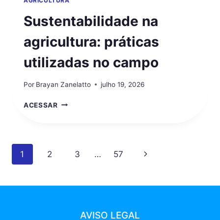
AGRICULTURA
Sustentabilidade na
agricultura: práticas
utilizadas no campo
Por
Brayan Zanelatto
julho 19, 2026
SUSTENTABILIDADE
ACESSAR
NA
AGRICULTURA:
PRÁTICAS
UTILIZADAS
Navegação
Página
1
2
3
…
57
NO
CAMPO
da
Seguinte
Página
AVISO LEGAL