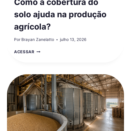
Como a cobertura do
solo ajuda na produção
agrícola?
Por
Brayan Zanelatto
julho 13, 2026
COMO
ACESSAR
A
COBERTURA
DO
SOLO
AJUDA
NA
PRODUÇÃO
AGRÍCOLA?