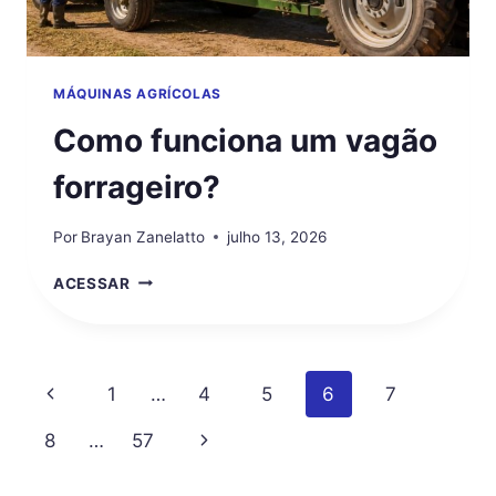
MÁQUINAS AGRÍCOLAS
Como funciona um vagão
forrageiro?
Por
Brayan Zanelatto
julho 13, 2026
COMO
ACESSAR
FUNCIONA
UM
VAGÃO
FORRAGEIRO?
Navegação
Página
1
…
4
5
6
7
da
Anterior
Página
8
…
57
Página
Seguinte