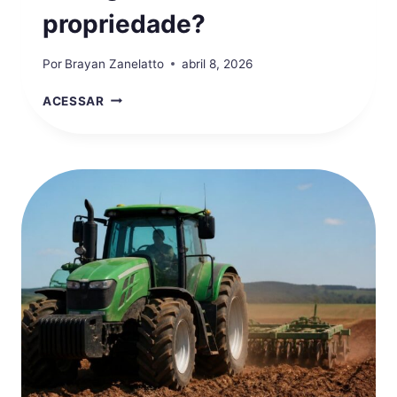
propriedade?
Por
Brayan Zanelatto
abril 8, 2026
PARA
ACESSAR
QUE
SERVE
UMA
PÁ
CARREGADEIRA
NA
PROPRIEDADE?