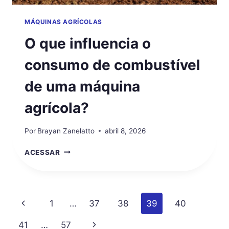
MÁQUINAS AGRÍCOLAS
O que influencia o
consumo de combustível
de uma máquina
agrícola?
Por
Brayan Zanelatto
abril 8, 2026
O
ACESSAR
QUE
INFLUENCIA
O
CONSUMO
Navegação
Página
1
…
37
38
39
40
DE
COMBUSTÍVEL
da
Anterior
41
…
57
Página
DE