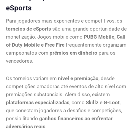
eSports
Para jogadores mais experientes e competitivos, os
torneios de eSports
são uma grande oportunidade de
monetização. Jogos mobile como
PUBG Mobile, Call
of Duty Mobile e Free Fire
frequentemente organizam
campeonatos com
prêmios em dinheiro
para os
vencedores.
Os torneios variam em
nível e premiação
, desde
competições amadoras até eventos de alto nível com
premiações substanciais. Além disso, existem
plataformas especializadas
, como
Skillz
e
G-Loot
,
que conectam jogadores a desafios e competições,
possibilitando
ganhos financeiros ao enfrentar
adversários reais
.