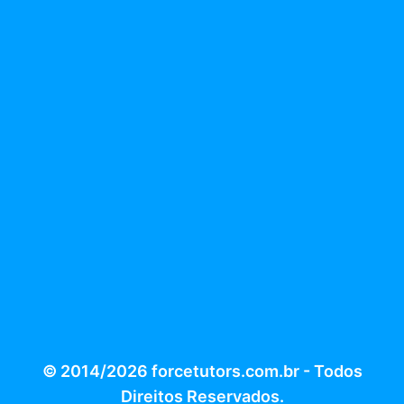
© 2014/2026 forcetutors.com.br - Todos
Direitos Reservados.