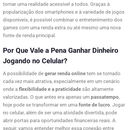
tornar uma realidade acessível a todos. Graças à
popularização dos smartphones e à variedade de jogos
disponíveis, é possível combinar o entretenimento dos
games com uma renda extra ou até mesmo uma nova
fonte de renda principal.
Por Que Vale a Pena Ganhar Dinheiro
Jogando no Celular?
A possibilidade de
gerar renda online
tem se tornado
cada vez mais atrativa, especialmente em um cenário
onde a
flexibilidade e a praticidade
são altamente
valorizadas. O que antes era apenas um
passatempo
,
hoje pode se transformar em uma
fonte de lucro
. Jogar
no celular, além de ser uma atividade divertida, pode
abrir portas para oportunidades financeiras reais. A
seguir, vamos entender melhor essa conexão entre