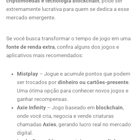
criptomoedas e tecnologia blockchain
, pode ser
extremamente lucrativa para quem se dedica a esse
mercado emergente.
Se você busca transformar o tempo de jogo em uma
fonte de renda extra
, confira alguns dos jogos e
aplicativos mais recomendados:
Mistplay
– Jogue e acumule pontos que podem
ser trocados por
dinheiro ou cartões-presente
.
Uma ótima opção para conhecer novos jogos e
ganhar recompensas.
Axie Infinity
– Jogo baseado em
blockchain
,
onde você cria, negocia e vende criaturas
chamadas
Axies
, gerando lucro real no mercado
digital.